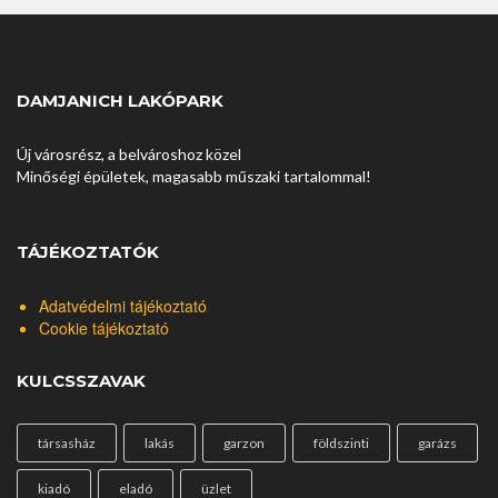
DAMJANICH LAKÓPARK
Új városrész, a belvároshoz közel
Minőségi épületek, magasabb műszaki tartalommal!
TÁJÉKOZTATÓK
Adatvédelmi tájékoztató
Cookie tájékoztató
KULCSSZAVAK
társasház
lakás
garzon
földszinti
garázs
kiadó
eladó
üzlet