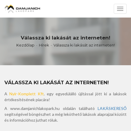
Toggl
navig
Válassza ki lakását az interneten!
Kezdőlap
Hírek
Válassza ki lakását az interneten!
VÁLASSZA KI LAKÁSÁT AZ INTERNETEN!
A
Nyír-Komplett Kft
. egy egyedülálló újítással jött ki a lakások
értékesítésének piacára!
A www.damjanichlakopark.hu oldalán található
LAKÁSKERESŐ
segítségével böngészhet a még leköthető lakások alaprajzai között
és információhoz juthat róluk.