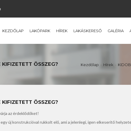
u
KEZDŐLAP
LAKÓPARK
HÍREK
LAKÁSKERESŐ
GALÉRIA
 KIFIZETETT ÖSSZEG?
Kezdőlap
Hírek
KIDOB
 KIFIZETETT ÖSSZEG?
várja az érdeklődőket!
gy új konstrukcióval rukkolt elő, ami a jelenlegi, igen elkeserítő helyzet