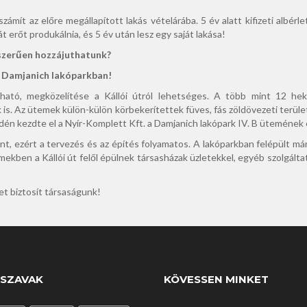
zámít az elő­re megállapított lakás vételárába. 5 év alatt kifizeti albérl
át erőt produkálnia, és 5 év után lesz egy saját lakása!
yszerűen hozzájuthatunk?
 a Damjanich lakóparkban!
álható, megkö­zelítése a Kállói útról lehetséges. A több mint 12 hek
k is. Az ütemek külön-külön körbekerítet­tek füves, fás zöldövezeti terü
idén kezdte el a Nyír-Komplett Kft. a Damjanich lakópark IV. B üte­mének 
t, ezért a tervezés és az építés folyamatos. A lakóparkban felépült m
emekben a Kállói út felől épül­nek társasházak üzletekkel, egyéb szolgált
et biztosít társaságunk!
SZAVAK
KÖVESSEN MINKET