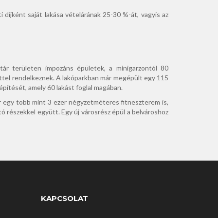
eti díjként saját lakása vételárának 25-30 %-át, vagyis az
tár területen im­pozáns épületek, a minigarzontól 80
let­tel rendelkeznek. A lakóparkban már megépült egy 115
építését, amely 60 lakást foglal magában.
ár egy több mint 3 ezer négyzetméteres fitneszterem is,
ató részekkel együtt. Egy új városrész épül a belvároshoz
KAPCSOLAT