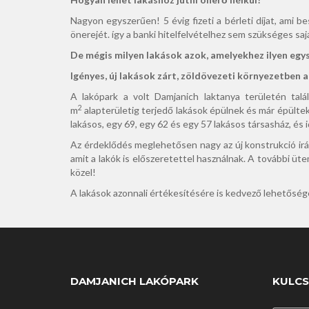
Nagyon egyszerűen! 5 évig fizeti a bérleti díjat, ami bes
önerejét. így a banki hi­telfelvételhez sem szükséges saj
De mégis milyen lakások azok, amelyekhez ilyen eg
Igényes, új lakások zárt, zöld­övezeti környezetben
A lakópark a volt Damjanich lak­tanya területén tal
2
m
alapterületig terjedő laká­sok épülnek és már épülte
lakásos, egy 69, egy 62 és egy 57 lakásos társasház, és 
Az érdeklődés meglehetősen nagy az új konstrukció irán
amit a lakók is elő­szeretettel használnak. A további üt
közel!
A lakások azonnali értékesí­tésére is kedvező lehetőség
DAMJANICH LAKÓPARK
KULCS