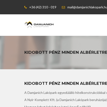
+36 (42) 310 - 019
mail@damjanichlakopark.h
KIDOBOTT PÉNZ MINDEN ALBÉRLETRE
KIDOBOTT PÉNZ MINDEN ALBÉRLETRE
A Damjanich Lakó­park egyedülálló hitelkonstrukci­ókkal 
A Nyír-Komplett Kft. (a Damja­nich Lakópark beruházója) e
Hogyan lehet lakáshoz jutni önerő nélkül?