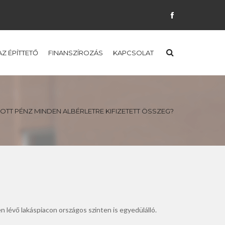
AZ ÉPÍTTETŐ
FINANSZÍROZÁS
KAPCSOLAT
OTT PÉNZ MINDEN ALBÉRLETRE KIFIZETETT ÖSSZEG?
en lévő lakáspiacon országos szinten is egyedülálló.